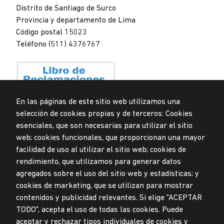
Distrito de Santiago de Surco
Provincia y departamento de Lima
Código postal 15023
Teléfono (511) 4376767
En las páginas de este sitio web utilizamos una
selección de cookies propias y de terceros: Cookies
Privacidad de datos personales
esenciales, que son necesarias para utilizar el sitio
Mesa de partes
web; cookies funcionales, que proporcionan una mayor
facilidad de uso al utilizar el sitio web; cookies de
© Universidad de Lima, 2024
rendimiento, que utilizamos para generar datos
Todos los derechos reservados
agregados sobre el uso del sitio web y estadísticas; y
Diseñado por
Partners
cookies de marketing, que se utilizan para mostrar
contenidos y publicidad relevantes. Si elige "ACEPTAR
TODO", acepta el uso de todas las cookies. Puede
LA UNIVERSIDAD DE LIMA ES MIEMBRO DE
aceptar y rechazar tipos individuales de cookies y