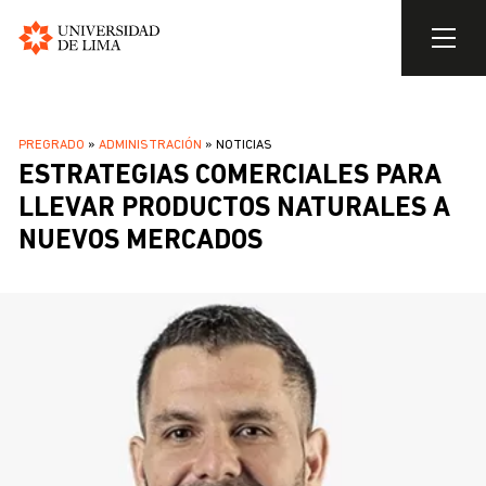
Universidad
de
Pasar
Lima
al
SOBRESCRIBIR
PREGRADO
ADMINISTRACIÓN
NOTICIAS
contenido
ESTRATEGIAS COMERCIALES PARA
ENLACES
principal
DE
LLEVAR PRODUCTOS NATURALES A
AYUDA
NUEVOS MERCADOS
A
LA
NAVEGACIÓN