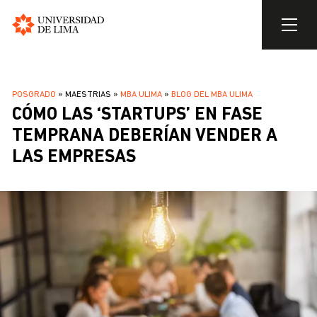
Universidad
de
Pasar
Lima
al
SOBRESCRIBIR
POSGRADO
MAESTRIAS
MBA ULIMA
BLOG DEL MBA ULIMA
contenido
CÓMO LAS ‘STARTUPS’ EN FASE
ENLACES
principal
DE
TEMPRANA DEBERÍAN VENDER A
AYUDA
LAS EMPRESAS
A
LA
NAVEGACIÓN