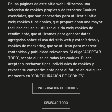
En las páginas de este sitio web utilizamos una
selección de cookies propias y de terceros: Cookies
Privacidad de datos personales
esenciales, que son necesarias para utilizar el sitio
Mesa de partes
web; cookies funcionales, que proporcionan una mayor
facilidad de uso al utilizar el sitio web; cookies de
© Universidad de Lima, 2024
rendimiento, que utilizamos para generar datos
Todos los derechos reservados
agregados sobre el uso del sitio web y estadísticas; y
Diseñado por
Partners
cookies de marketing, que se utilizan para mostrar
contenidos y publicidad relevantes. Si elige "ACEPTAR
TODO", acepta el uso de todas las cookies. Puede
LA UNIVERSIDAD DE LIMA ES MIEMBRO DE
aceptar y rechazar tipos individuales de cookies y
revocar su consentimiento para el futuro en cualquier
momento en "CONFIGURACIÓN DE COOKIES".
CONFIGURACIÓN DE COOKIES
LA UNIVERSIDAD DE LIMA ESTÁ AFILIADA A
DENEGAR TODO