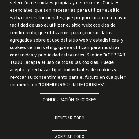
selección de cookies propias y de terceros: Cookies
esenciales, que son necesarias para utilizar el sitio
web; cookies funcionales, que proporcionan una mayor
Privacidad de datos personales
facilidad de uso al utilizar el sitio web; cookies de
Mesa de partes
rendimiento, que utilizamos para generar datos
© Universidad de Lima, 2024
agregados sobre el uso del sitio web y estadísticas; y
Todos los derechos reservados
cookies de marketing, que se utilizan para mostrar
Diseñado por
Partners
contenidos y publicidad relevantes. Si elige "ACEPTAR
TODO", acepta el uso de todas las cookies. Puede
LA UNIVERSIDAD DE LIMA ES MIEMBRO DE
aceptar y rechazar tipos individuales de cookies y
revocar su consentimiento para el futuro en cualquier
momento en "CONFIGURACIÓN DE COOKIES".
CONFIGURACIÓN DE COOKIES
LA UNIVERSIDAD DE LIMA ESTÁ AFILIADA A
DENEGAR TODO
ACEPTAR TODO