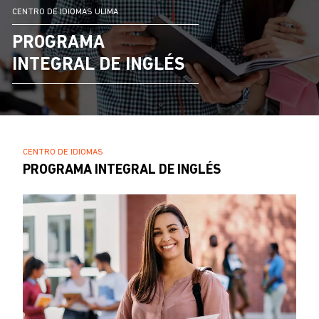
CENTRO DE IDIOMAS ULIMA
PROGRAMA
INTEGRAL DE INGLÉS
SOBRESCRIBIR
CENTRO DE IDIOMAS
.
PROGRAMA INTEGRAL DE INGLÉS
ENLACES
DE
AYUDA
A
LA
NAVEGACIÓN