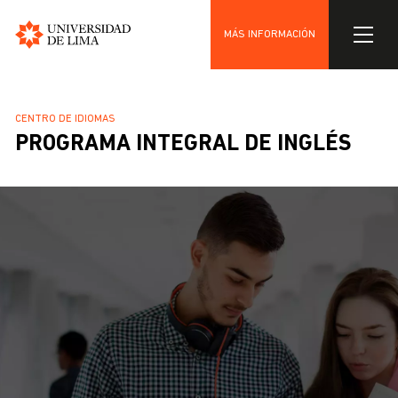
MÁS INFORMACIÓN
Universidad
Pasar
de
al
Lima
SOBRESCRIBIR
CENTRO DE IDIOMAS
contenido
PROGRAMA INTEGRAL DE INGLÉS
ENLACES
principal
DE
AYUDA
A
LA
NAVEGACIÓN