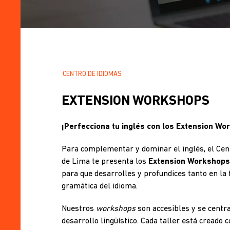
CENTRO DE IDIOMAS
SOBRESCRIBIR
.
ENLACES
EXTENSION WORKSHOPS
DE
¡Perfecciona tu inglés con los Extension Wo
AYUDA
Para complementar y dominar el inglés, el Cent
A
de Lima te presenta los
Extension Workshops
para que desarrolles y profundices tanto en la
LA
gramática del idioma.
NAVEGACIÓN
Nuestros
workshops
son accesibles y se centr
desarrollo lingüístico. Cada taller está creado