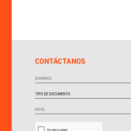
CONTÁCTANOS
Referrer
Source
Referrer
Producto
URL
URL
product