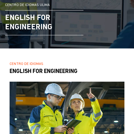
CENTRO DE IDIOMAS ULIMA
ENGLISH FOR
ENGINEERING
SOBRESCRIBIR
CENTRO DE IDIOMAS
.
ENGLISH FOR ENGINEERING
ENLACES
DE
AYUDA
A
LA
NAVEGACIÓN