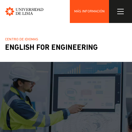
MÁS INFORMACIÓN
Universidad
Pasar
de
al
Lima
SOBRESCRIBIR
CENTRO DE IDIOMAS
contenido
ENGLISH FOR ENGINEERING
ENLACES
principal
DE
AYUDA
A
LA
NAVEGACIÓN