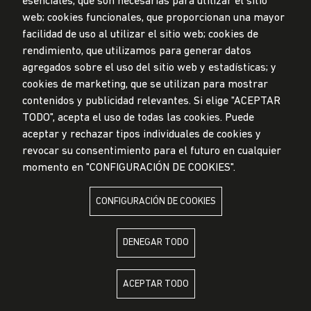
esenciales, que son necesarias para utilizar el sitio
web; cookies funcionales, que proporcionan una mayor
Privacidad de datos personales
facilidad de uso al utilizar el sitio web; cookies de
Mesa de partes
rendimiento, que utilizamos para generar datos
© Universidad de Lima, 2024
agregados sobre el uso del sitio web y estadísticas; y
Todos los derechos reservados
cookies de marketing, que se utilizan para mostrar
Diseñado por
Partners
contenidos y publicidad relevantes. Si elige "ACEPTAR
TODO", acepta el uso de todas las cookies. Puede
LA UNIVERSIDAD DE LIMA ES MIEMBRO DE
aceptar y rechazar tipos individuales de cookies y
revocar su consentimiento para el futuro en cualquier
momento en "CONFIGURACIÓN DE COOKIES".
CONFIGURACIÓN DE COOKIES
LA UNIVERSIDAD DE LIMA ESTÁ AFILIADA A
DENEGAR TODO
ACEPTAR TODO