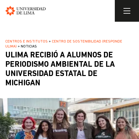
Universidad
de
Pasar
Lima
al
SOBRESCRIBIR
CENTROS E INSTITUTOS
CENTRO DE SOSTENIBILIDAD (RESPONDE
contenido
ULIMA)
NOTICIAS
ENLACES
principal
ULIMA RECIBIÓ A ALUMNOS DE
DE
PERIODISMO AMBIENTAL DE LA
AYUDA
UNIVERSIDAD ESTATAL DE
A
LA
MICHIGAN
NAVEGACIÓN