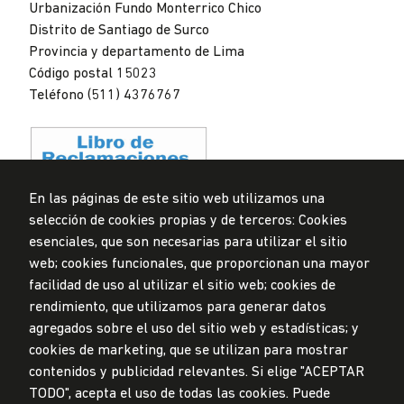
Urbanización Fundo Monterrico Chico
Distrito de Santiago de Surco
Provincia y departamento de Lima
Código postal 15023
Teléfono (511) 4376767
En las páginas de este sitio web utilizamos una
selección de cookies propias y de terceros: Cookies
Privacidad de datos personales
esenciales, que son necesarias para utilizar el sitio
Mesa de partes
web; cookies funcionales, que proporcionan una mayor
facilidad de uso al utilizar el sitio web; cookies de
© Universidad de Lima, 2024
rendimiento, que utilizamos para generar datos
Todos los derechos reservados
agregados sobre el uso del sitio web y estadísticas; y
Diseñado por
Partners
cookies de marketing, que se utilizan para mostrar
contenidos y publicidad relevantes. Si elige "ACEPTAR
TODO", acepta el uso de todas las cookies. Puede