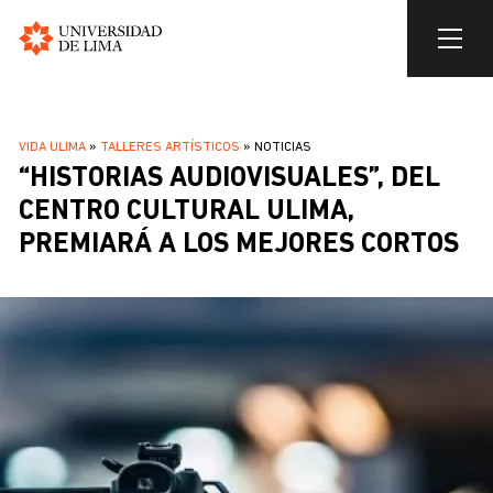
Universidad
de
Pasar
Lima
al
SOBRESCRIBIR
VIDA ULIMA
TALLERES ARTÍSTICOS
NOTICIAS
contenido
“HISTORIAS AUDIOVISUALES”, DEL
ENLACES
principal
DE
CENTRO CULTURAL ULIMA,
AYUDA
PREMIARÁ A LOS MEJORES CORTOS
A
LA
NAVEGACIÓN