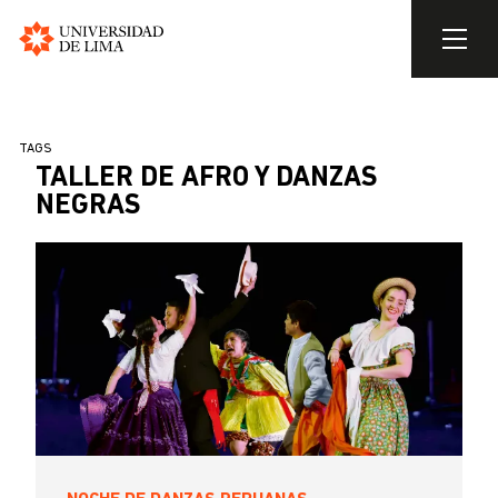
Universidad
de
Pasar
Lima
al
SOBRESCRIBIR
TAGS
contenido
TALLER DE AFRO Y DANZAS
ENLACES
principal
NEGRAS
DE
AYUDA
A
LA
NAVEGACIÓN