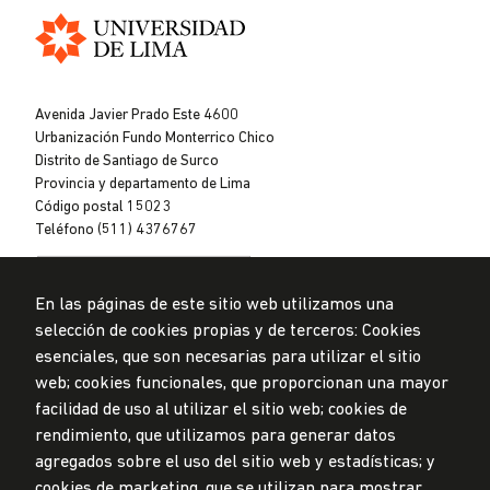
Universidad
de
Avenida Javier Prado Este 4600
Lima
Urbanización Fundo Monterrico Chico
Distrito de Santiago de Surco
Provincia y departamento de Lima
Código postal 15023
Teléfono (511) 4376767
En las páginas de este sitio web utilizamos una
selección de cookies propias y de terceros: Cookies
esenciales, que son necesarias para utilizar el sitio
web; cookies funcionales, que proporcionan una mayor
Privacidad de datos personales
facilidad de uso al utilizar el sitio web; cookies de
Mesa de partes
rendimiento, que utilizamos para generar datos
© Universidad de Lima, 2024
agregados sobre el uso del sitio web y estadísticas; y
Todos los derechos reservados
cookies de marketing, que se utilizan para mostrar