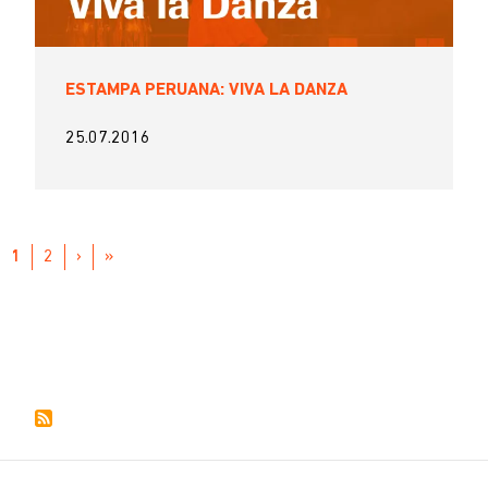
ESTAMPA PERUANA: VIVA LA DANZA
25.07.2016
Paginación
PÁGINA
1
PAGE
2
SIGUIENTE
›
ÚLTIMA
»
ACTUAL
PÁGINA
PÁGINA