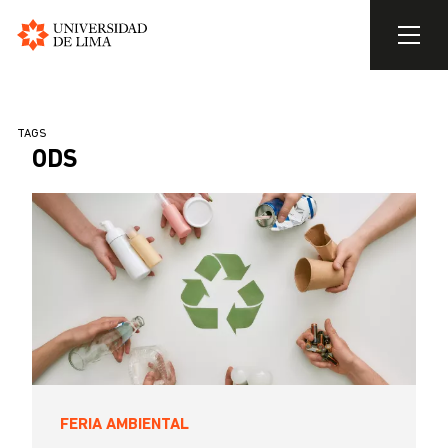
Universidad
de
Pasar
Lima
al
SOBRESCRIBIR
TAGS
contenido
ODS
ENLACES
principal
DE
AYUDA
A
LA
NAVEGACIÓN
FERIA AMBIENTAL