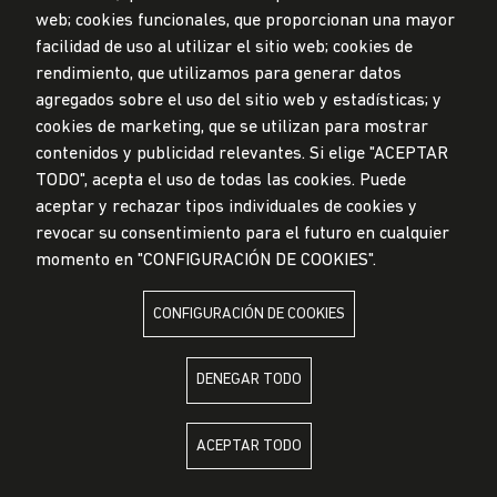
web; cookies funcionales, que proporcionan una mayor
Privacidad de datos personales
facilidad de uso al utilizar el sitio web; cookies de
Mesa de partes
rendimiento, que utilizamos para generar datos
© Universidad de Lima, 2024
agregados sobre el uso del sitio web y estadísticas; y
Todos los derechos reservados
cookies de marketing, que se utilizan para mostrar
Diseñado por
Partners
contenidos y publicidad relevantes. Si elige "ACEPTAR
TODO", acepta el uso de todas las cookies. Puede
LA UNIVERSIDAD DE LIMA ES MIEMBRO DE
aceptar y rechazar tipos individuales de cookies y
revocar su consentimiento para el futuro en cualquier
momento en "CONFIGURACIÓN DE COOKIES".
CONFIGURACIÓN DE COOKIES
LA UNIVERSIDAD DE LIMA ESTÁ AFILIADA A
DENEGAR TODO
ACEPTAR TODO