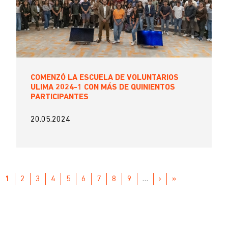
COMENZÓ LA ESCUELA DE VOLUNTARIOS
ULIMA 2024-1 CON MÁS DE QUINIENTOS
PARTICIPANTES
20.05.2024
Paginación
PÁGINA
1
PAGE
2
PAGE
3
PAGE
4
PAGE
5
PAGE
6
PAGE
7
PAGE
8
PAGE
9
…
SIGUIENTE
›
ÚLTIMA
»
ACTUAL
PÁGINA
PÁGINA