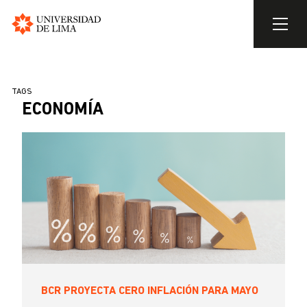
Universidad
de
Pasar
Lima
al
SOBRESCRIBIR
TAGS
contenido
ECONOMÍA
ENLACES
principal
DE
AYUDA
A
LA
NAVEGACIÓN
BCR PROYECTA CERO INFLACIÓN PARA MAYO