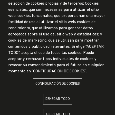
selección de cookies propias y de terceros: Cookies
esenciales, que son necesarias para utilizar el sitio
web; cookies funcionales, que proporcionan una mayor
Privacidad de datos personales
facilidad de uso al utilizar el sitio web; cookies de
Mesa de partes
rendimiento, que utilizamos para generar datos
© Universidad de Lima, 2024
agregados sobre el uso del sitio web y estadísticas; y
Todos los derechos reservados
cookies de marketing, que se utilizan para mostrar
Diseñado por
Partners
contenidos y publicidad relevantes. Si elige "ACEPTAR
TODO", acepta el uso de todas las cookies. Puede
LA UNIVERSIDAD DE LIMA ES MIEMBRO DE
aceptar y rechazar tipos individuales de cookies y
revocar su consentimiento para el futuro en cualquier
momento en "CONFIGURACIÓN DE COOKIES".
CONFIGURACIÓN DE COOKIES
LA UNIVERSIDAD DE LIMA ESTÁ AFILIADA A
DENEGAR TODO
ACEPTAR TODO