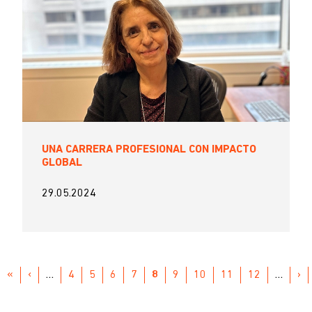
UNA CARRERA PROFESIONAL CON IMPACTO
GLOBAL
29.05.2024
Paginación
PRIMERA
«
PÁGINA
‹
…
PAGE
4
PAGE
5
PAGE
6
PAGE
7
PÁGINA
8
PAGE
9
PAGE
10
PAGE
11
PAGE
12
…
SI
›
PÁGINA
ANTERIOR
ACTUAL
PÁ