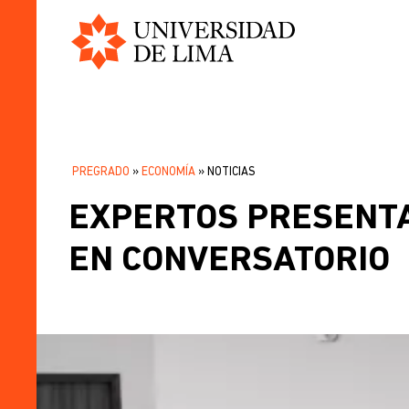
Universidad
Pasar
de
al
Lima
contenido
principal
PREGRADO
ECONOMÍA
NOTICIAS
SOBRESCRIBIR
EXPERTOS PRESENTA
ENLACES
DE
EN CONVERSATORIO
AYUDA
A
LA
NAVEGACIÓN