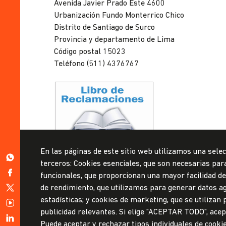
Avenida Javier Prado Este 4600
Lima
Urbanización Fundo Monterrico Chico
Distrito de Santiago de Surco
Provincia y departamento de Lima
Código postal 15023
Teléfono (511) 4376767
Privacidad de datos personales
En las páginas de este sitio web utilizamos una selec
Mesa de partes
https://wa.me/51999967160
terceros: Cookies esenciales, que son necesarias para 
https://www.facebook.com/ulima.pe
funcionales, que proporcionan una mayor facilidad de u
© Universidad de Lima, 2024
https://twitter.com/udelima
de rendimiento, que utilizamos para generar datos ag
Todos los derechos reservados
estadísticas; y cookies de marketing, que se utilizan
https://www.youtube.com/channel/UCW0tN7v9ZvYGWNJkaA
Diseñado por
Partners
publicidad relevantes. Si elige "ACEPTAR TODO", acept
https://www.linkedin.com/school/universidad-
Puede aceptar y rechazar tipos individuales de cooki