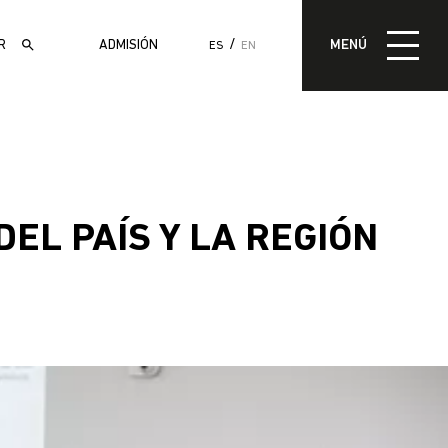
MENÚ
ADMISIÓN
MENÚ
ES
EN
ADMISIÓN
L PAÍS Y LA REGIÓN