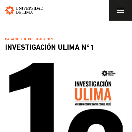
Universidad
de
Pasar
Lima
al
SOBRESCRIBIR
CATÁLOGO DE PUBLICACIONES
contenido
INVESTIGACIÓN ULIMA N°1
ENLACES
principal
DE
AYUDA
A
LA
NAVEGACIÓN