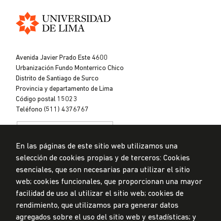
Universidad
de
Avenida Javier Prado Este 4600
Lima
Urbanización Fundo Monterrico Chico
Distrito de Santiago de Surco
Provincia y departamento de Lima
Código postal 15023
Teléfono (511) 4376767
En las páginas de este sitio web utilizamos una
selección de cookies propias y de terceros: Cookies
esenciales, que son necesarias para utilizar el sitio
web; cookies funcionales, que proporcionan una mayor
Privacidad de datos personales
Mesa de partes
facilidad de uso al utilizar el sitio web; cookies de
rendimiento, que utilizamos para generar datos
© Universidad de Lima, 2024
agregados sobre el uso del sitio web y estadísticas; y
Todos los derechos reservados