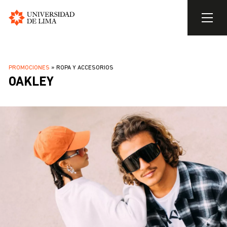
Universidad
de
Pasar
Lima
al
SOBRESCRIBIR
PROMOCIONES
ROPA Y ACCESORIOS
contenido
OAKLEY
ENLACES
principal
DE
AYUDA
A
LA
NAVEGACIÓN