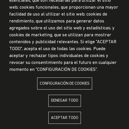
esenciales, que son necesarias para utilizar el sitio
web; cookies funcionales, que proporcionan una mayor
Privacidad de datos personales
Mesa de partes
facilidad de uso al utilizar el sitio web; cookies de
rendimiento, que utilizamos para generar datos
© Universidad de Lima, 2024
agregados sobre el uso del sitio web y estadísticas; y
Todos los derechos reservados
Diseñado por
Partners
cookies de marketing, que se utilizan para mostrar
contenidos y publicidad relevantes. Si elige "ACEPTAR
TODO", acepta el uso de todas las cookies. Puede
LA UNIVERSIDAD DE LIMA ES MIEMBRO DE
aceptar y rechazar tipos individuales de cookies y
revocar su consentimiento para el futuro en cualquier
momento en "CONFIGURACIÓN DE COOKIES".
CONFIGURACIÓN DE COOKIES
LA UNIVERSIDAD DE LIMA ESTÁ AFILIADA A
DENEGAR TODO
ACEPTAR TODO