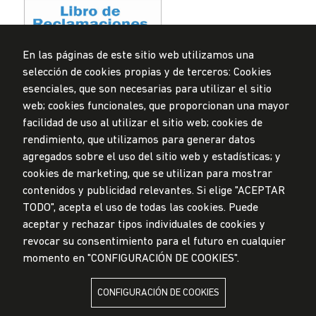
En las páginas de este sitio web utilizamos una
selección de cookies propias y de terceros: Cookies
Privacidad de datos personales
esenciales, que son necesarias para utilizar el sitio
Mesa de partes
web; cookies funcionales, que proporcionan una mayor
facilidad de uso al utilizar el sitio web; cookies de
© Universidad de Lima, 2024
rendimiento, que utilizamos para generar datos
Todos los derechos reservados
agregados sobre el uso del sitio web y estadísticas; y
Diseñado por
Partners
cookies de marketing, que se utilizan para mostrar
contenidos y publicidad relevantes. Si elige "ACEPTAR
TODO", acepta el uso de todas las cookies. Puede
LA UNIVERSIDAD DE LIMA ES MIEMBRO DE
aceptar y rechazar tipos individuales de cookies y
revocar su consentimiento para el futuro en cualquier
momento en "CONFIGURACIÓN DE COOKIES".
CONFIGURACIÓN DE COOKIES
LA UNIVERSIDAD DE LIMA ESTÁ AFILIADA A