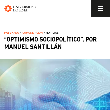
Universidad
de
Pasar
Lima
al
SOBRESCRIBIR
PREGRADO
COMUNICACIÓN
NOTICIAS
contenido
“OPTIMISMO SOCIOPOLÍTICO”, POR
ENLACES
principal
DE
MANUEL SANTILLÁN
AYUDA
A
LA
NAVEGACIÓN