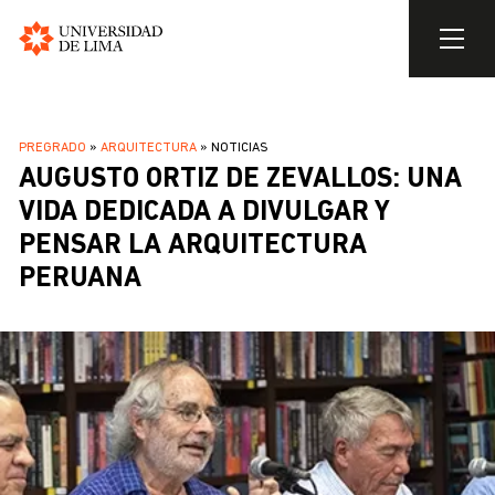
Universidad
de
Pasar
Lima
al
SOBRESCRIBIR
PREGRADO
ARQUITECTURA
NOTICIAS
contenido
AUGUSTO ORTIZ DE ZEVALLOS: UNA
ENLACES
principal
DE
VIDA DEDICADA A DIVULGAR Y
AYUDA
PENSAR LA ARQUITECTURA
A
PERUANA
LA
NAVEGACIÓN