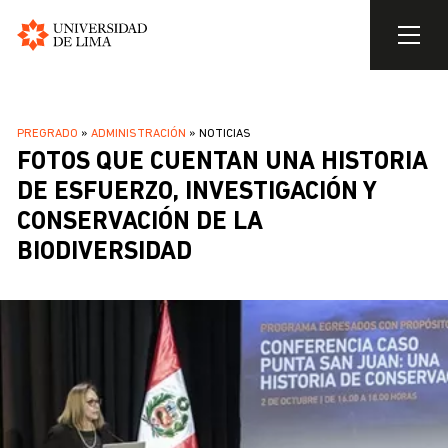
Universidad
de
Pasar
Lima
al
SOBRESCRIBIR
PREGRADO
ADMINISTRACIÓN
NOTICIAS
contenido
FOTOS QUE CUENTAN UNA HISTORIA
ENLACES
principal
DE
DE ESFUERZO, INVESTIGACIÓN Y
AYUDA
CONSERVACIÓN DE LA
A
BIODIVERSIDAD
LA
NAVEGACIÓN