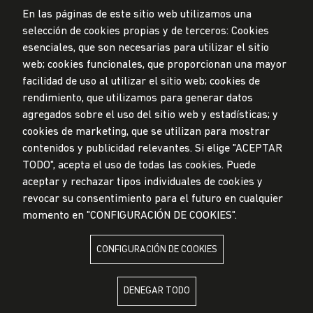
En las páginas de este sitio web utilizamos una
selección de cookies propias y de terceros: Cookies
Privacidad de datos personales
esenciales, que son necesarias para utilizar el sitio
Mesa de partes
web; cookies funcionales, que proporcionan una mayor
facilidad de uso al utilizar el sitio web; cookies de
© Universidad de Lima, 2024
rendimiento, que utilizamos para generar datos
Todos los derechos reservados
agregados sobre el uso del sitio web y estadísticas; y
Diseñado por
Partners
cookies de marketing, que se utilizan para mostrar
contenidos y publicidad relevantes. Si elige "ACEPTAR
TODO", acepta el uso de todas las cookies. Puede
LA UNIVERSIDAD DE LIMA ES MIEMBRO DE
aceptar y rechazar tipos individuales de cookies y
revocar su consentimiento para el futuro en cualquier
momento en "CONFIGURACIÓN DE COOKIES".
CONFIGURACIÓN DE COOKIES
LA UNIVERSIDAD DE LIMA ESTÁ AFILIADA A
DENEGAR TODO