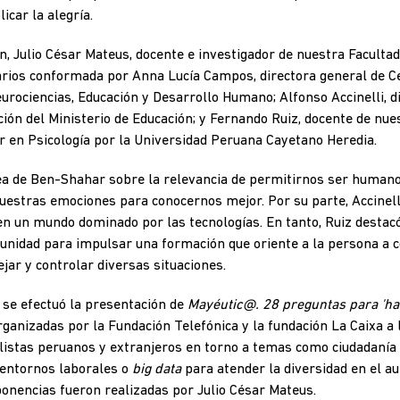
icar la alegría.
n, Julio César Mateus, docente e investigador de nuestra Facult
rios conformada por Anna Lucía Campos, directora general de 
rociencias, Educación y Desarrollo Humano; Alfonso Accinelli, d
ión del Ministerio de Educación; y Fernando Ruiz, docente de nue
r en Psicología por la Universidad Peruana Cayetano Heredia.
ea de Ben-Shahar sobre la relevancia de permitirnos ser humano
nuestras emociones para conocernos mejor. Por su parte, Accinell
n un mundo dominado por las tecnologías. En tanto, Ruiz destacó
unidad para impulsar una formación que oriente a la persona a 
jar y controlar diversas situaciones.
 se efectuó la presentación de
Mayéutic@. 28 preguntas para 'hac
ganizadas por la Fundación Telefónica y la fundación La Caixa a l
listas peruanos y extranjeros en torno a temas como ciudadanía di
 entornos laborales o
big data
para atender la diversidad en el aul
 ponencias fueron realizadas por Julio César Mateus.