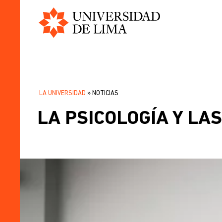
Universidad
Pasar
de
al
Lima
contenido
principal
LA UNIVERSIDAD
NOTICIAS
SOBRESCRIBIR
LA PSICOLOGÍA Y LA
ENLACES
DE
AYUDA
A
LA
NAVEGACIÓN