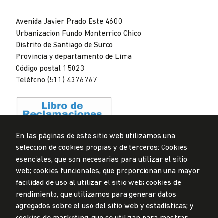
Universidad
de
Avenida Javier Prado Este 4600
Lima
Urbanización Fundo Monterrico Chico
Distrito de Santiago de Surco
Provincia y departamento de Lima
Código postal 15023
Teléfono (511) 4376767
En las páginas de este sitio web utilizamos una
selección de cookies propias y de terceros: Cookies
Privacidad de datos personales
esenciales, que son necesarias para utilizar el sitio
Mesa de partes
web; cookies funcionales, que proporcionan una mayor
facilidad de uso al utilizar el sitio web; cookies de
© Universidad de Lima, 2024
rendimiento, que utilizamos para generar datos
Todos los derechos reservados
agregados sobre el uso del sitio web y estadísticas; y
Diseñado por
Partners
cookies de marketing, que se utilizan para mostrar