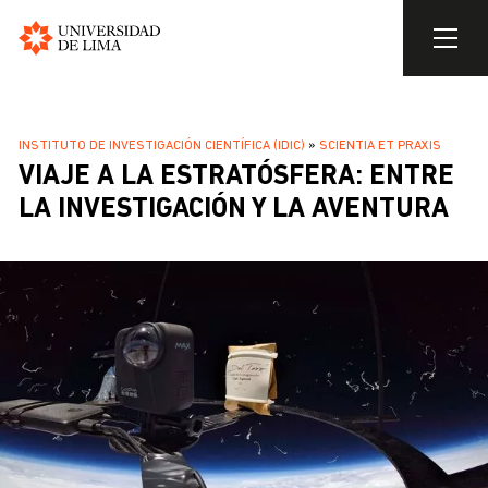
Universidad
de
Pasar
Lima
al
SOBRESCRIBIR
INSTITUTO DE INVESTIGACIÓN CIENTÍFICA (IDIC)
SCIENTIA ET PRAXIS
contenido
VIAJE A LA ESTRATÓSFERA: ENTRE
ENLACES
principal
DE
LA INVESTIGACIÓN Y LA AVENTURA
AYUDA
A
LA
NAVEGACIÓN