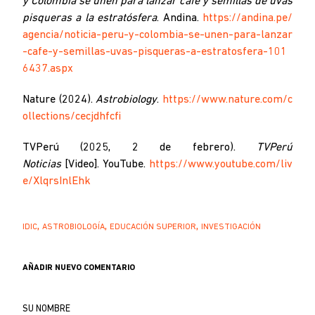
y Colombia se unen para lanzar café y semillas de uvas
pisqueras a la estratósfera
. Andina.
https://andina.pe/
agencia/noticia-peru-y-colombia-se-unen-para-lanzar
-cafe-y-semillas-uvas-pisqueras-a-estratosfera-101
6437.aspx
Nature (2024).
Astrobiology
.
https://www.nature.com/c
ollections/cecjdhfcfi
TVPerú (2025, 2 de febrero).
TVPerú
Noticias
[Video]. YouTube.
https://www.youtube.com/liv
e/XlqrsInlEhk
IDIC
ASTROBIOLOGÍA
EDUCACIÓN SUPERIOR
INVESTIGACIÓN
AÑADIR NUEVO COMENTARIO
Su