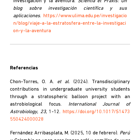
investigación y la aventura.
Scientia et Praxis: Un
blog sobre investigación científica y sus
aplicaciones
.
https://www.ulima.edu.pe/investigacio
n/blog/viaje-a-la-estratosfera-entre-la-investigaci
on-y-la-aventura
Referencias
Chon-Torres, O. A.
et al.
(2024). Transdisciplinary
contributions in undergraduate university students
through a stratospheric balloon project with an
astrobiological focus.
International Journal of
Astrobiology
,
23
, 1-12.
https://doi.org/10.1017/S1473
550424000028
Fernández Arribasplata, M. (2025, 10 de febrero).
Perú