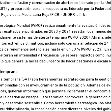
zation); difusión y comunicación de alertas es liderado por la Un
IT) y preparación para la respuesta es liderado por la Federació
Roja y de la Media Luna Roja (FICR) (UNDRR, s.f.-b).
orológica Mundial (WMO) realiza anualmente la evaluación del es
Los resultados encontrados en 2020 y 2021 resaltan que menos de
amente sistemas de alerta temprana (WMO, 2020). Afirma, ademá
ntos extremos climáticos, incluso solo con una antelación de 24 
os de fenómenos potenciales hasta en un 30 % (WMO, 2023). En el
alteran en intensidad y frecuencia. Se espera impactos como inu
, lo que genera la necesidad urgente de hacer gestiones a escala l
 temprana
ta temprana (SAT) son herramientas estratégicas para la gestió
combinadas con el involucramiento de la población. Además de ev
cas, generan información que permite incrementar el conocimient
 a la gestión de riesgos. Esto también promoverá la generación d
ón y desarrollo sostenible. Como herramienta estratégica, los s
ultidisciplinario, la coordinación entre diversos niveles del gobi