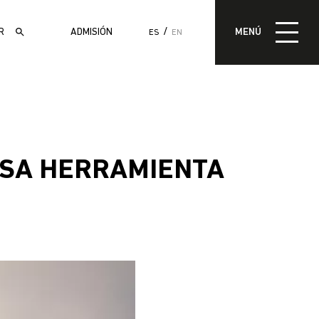
MENÚ
ADMISIÓN
MENÚ
ES
EN
ADMISIÓN
OSA HERRAMIENTA