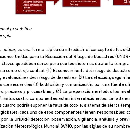
eo al pronóstico.
ropia.
y actuar
, es una forma rápida de introducir el concepto de los s
aciones Unidas para la Reducción del Riesgo de Desastres (UNDRR,
 claves que deben darse para que los sistemas de alerta tempra
na como el eje central: (1) El conocimiento del riesgo de desastr
y evaluaciones del riesgo de desastres. (2) La detección, seguimie
s consecuencias (3) la difusión y comunicación, por una fuente ofi
s, precisas y procesables y (4) La preparación, en todos los nive
a). Estos cuatro componentes están interrelacionados. La falla en 
s cuatro podría suponer la falla de todo el sistema de alerta te
s globales, cada uno de esos componentes tienen responsables: c
 por la UNDRR; detección, observación, vigilancia, análisis y pre
ización Meteorológica Mundial (WMO, por las siglas de su nombre