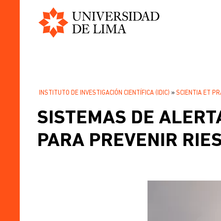
Universidad
Pasar
de
al
Lima
contenido
principal
INSTITUTO DE INVESTIGACIÓN CIENTÍFICA (IDIC)
SCIENTIA ET PR
SOBRESCRIBIR
SISTEMAS DE ALERT
ENLACES
DE
PARA PREVENIR RIE
AYUDA
A
LA
NAVEGACIÓN