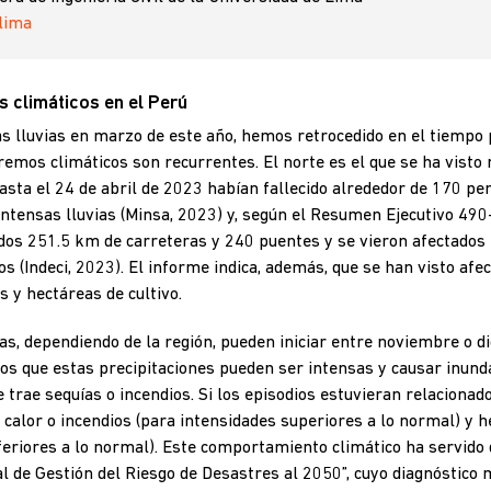
Ulima
 climáticos en el Perú
as lluvias en marzo de este año, hemos retrocedido en el tiempo 
remos climáticos son recurrentes. El norte es el que se ha visto
hasta el 24 de abril de 2023 habían fallecido alrededor de 170 
intensas lluvias (Minsa, 2023) y, según el Resumen Ejecutivo 490
uidos 251.5 km de carreteras y 240 puentes y se vieron afectado
os (Indeci, 2023). El informe indica, además, que se han visto afe
 y hectáreas de cultivo.
ias, dependiendo de la región, pueden iniciar entre noviembre o 
s que estas precipitaciones pueden ser intensas y causar inunda
ue trae sequías o incendios. Si los episodios estuvieran relaciona
 calor o incendios (para intensidades superiores a lo normal) y h
feriores a lo normal). Este comportamiento climático ha servido 
nal de Gestión del Riesgo de Desastres al 2050”, cuyo diagnóstico