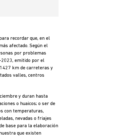
para recordar que, en el
 más afectado. Según el
personas por problemas
-2023, emitido por el
s 1427 km de carreteras y
ctados valles, centros
diciembre y duran hasta
ciones o huaicos; o ser de
dos con temperaturas,
eladas, nevadas o friajes
de base para la elaboración
 muestra que existen