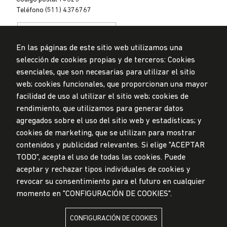
Teléfono (511) 4376767
En las páginas de este sitio web utilizamos una
selección de cookies propias y de terceros: Cookies
esenciales, que son necesarias para utilizar el sitio
web; cookies funcionales, que proporcionan una mayor
Privacidad de datos personales
Mesa de partes
facilidad de uso al utilizar el sitio web; cookies de
rendimiento, que utilizamos para generar datos
© Universidad de Lima, 2024
agregados sobre el uso del sitio web y estadísticas; y
Todos los derechos reservados
Diseñado por
Partners
cookies de marketing, que se utilizan para mostrar
contenidos y publicidad relevantes. Si elige "ACEPTAR
TODO", acepta el uso de todas las cookies. Puede
LA UNIVERSIDAD DE LIMA ES MIEMBRO DE
aceptar y rechazar tipos individuales de cookies y
revocar su consentimiento para el futuro en cualquier
momento en "CONFIGURACIÓN DE COOKIES".
CONFIGURACIÓN DE COOKIES