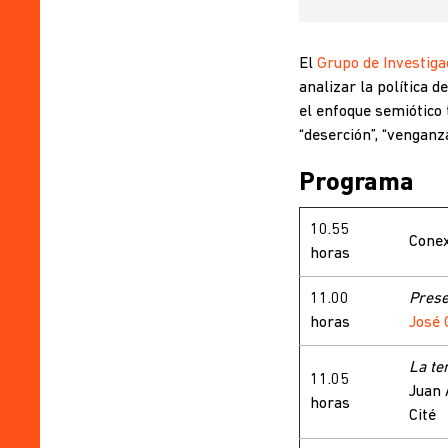
El
Grupo de Investiga
analizar la política d
el enfoque semiótico 
“deserción”, “venganza
Programa
10.55
Conex
horas
11.00
Prese
horas
José 
La te
11.05
Juan 
horas
Cité