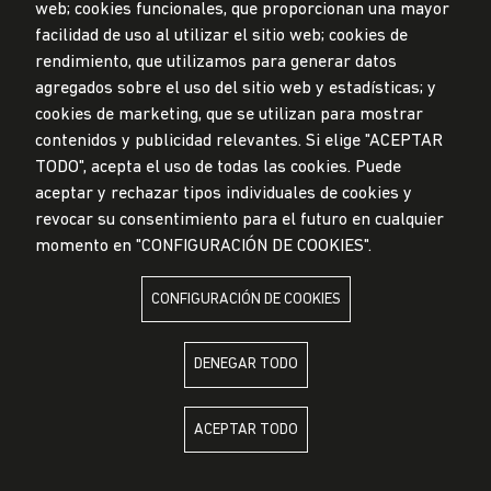
Mesa de partes
web; cookies funcionales, que proporcionan una mayor
facilidad de uso al utilizar el sitio web; cookies de
© Universidad de Lima, 2024
rendimiento, que utilizamos para generar datos
Todos los derechos reservados
agregados sobre el uso del sitio web y estadísticas; y
Diseñado por
Partners
cookies de marketing, que se utilizan para mostrar
contenidos y publicidad relevantes. Si elige "ACEPTAR
TODO", acepta el uso de todas las cookies. Puede
LA UNIVERSIDAD DE LIMA ES MIEMBRO DE
aceptar y rechazar tipos individuales de cookies y
revocar su consentimiento para el futuro en cualquier
momento en "CONFIGURACIÓN DE COOKIES".
CONFIGURACIÓN DE COOKIES
LA UNIVERSIDAD DE LIMA ESTÁ AFILIADA A
DENEGAR TODO
ACEPTAR TODO