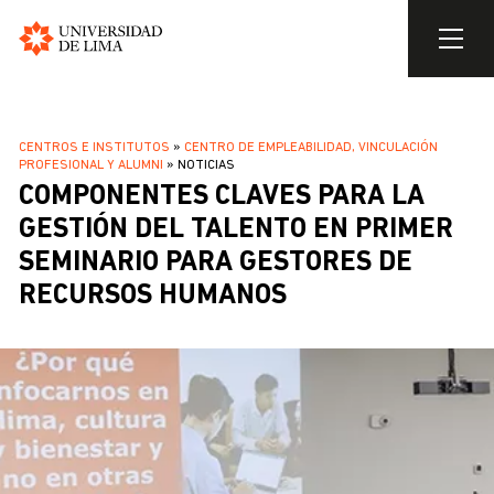
Universidad
de
Pasar
Lima
al
SOBRESCRIBIR
CENTROS E INSTITUTOS
CENTRO DE EMPLEABILIDAD, VINCULACIÓN
contenido
PROFESIONAL Y ALUMNI
NOTICIAS
ENLACES
principal
COMPONENTES CLAVES PARA LA
DE
GESTIÓN DEL TALENTO EN PRIMER
AYUDA
SEMINARIO PARA GESTORES DE
A
LA
RECURSOS HUMANOS
NAVEGACIÓN