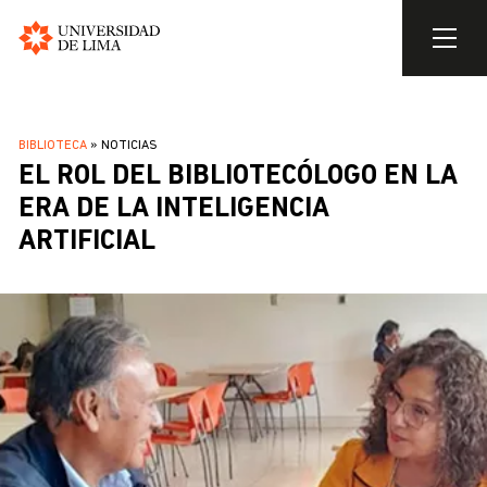
Universidad
de
Pasar
Lima
al
SOBRESCRIBIR
BIBLIOTECA
NOTICIAS
contenido
EL ROL DEL BIBLIOTECÓLOGO EN LA
ENLACES
principal
DE
ERA DE LA INTELIGENCIA
AYUDA
ARTIFICIAL
A
LA
NAVEGACIÓN