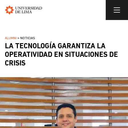
Universidad
de
Pasar
Lima
al
SOBRESCRIBIR
ALUMNI
NOTICIAS
contenido
LA TECNOLOGÍA GARANTIZA LA
ENLACES
principal
DE
OPERATIVIDAD EN SITUACIONES DE
AYUDA
CRISIS
A
LA
NAVEGACIÓN