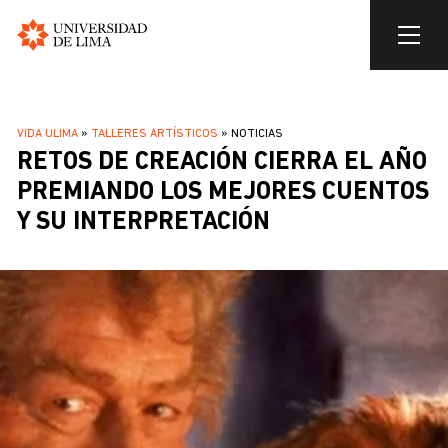
Universidad
de
Pasar
Lima
al
SOBRESCRIBIR
VIDA ULIMA
TALLERES ARTÍSTICOS
NOTICIAS
contenido
RETOS DE CREACIÓN CIERRA EL AÑO
ENLACES
principal
DE
PREMIANDO LOS MEJORES CUENTOS
AYUDA
Y SU INTERPRETACIÓN
A
LA
NAVEGACIÓN