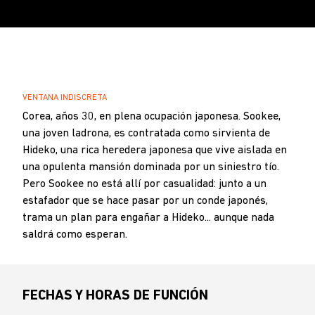
SOBRESCRIBIR
VENTANA INDISCRETA
.
ENLACES
Corea, años 30, en plena ocupación japonesa. Sookee,
una joven ladrona, es contratada como sirvienta de
DE
Hideko, una rica heredera japonesa que vive aislada en
AYUDA
una opulenta mansión dominada por un siniestro tío.
A
Pero Sookee no está allí por casualidad: junto a un
LA
estafador que se hace pasar por un conde japonés,
NAVEGACIÓN
trama un plan para engañar a Hideko... aunque nada
saldrá como esperan.
FECHAS Y HORAS DE FUNCIÓN