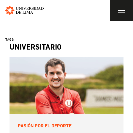
Universidad
de
Pasar
Lima
al
SOBRESCRIBIR
TAGS
contenido
UNIVERSITARIO
ENLACES
principal
DE
AYUDA
A
LA
NAVEGACIÓN
PASIÓN POR EL DEPORTE