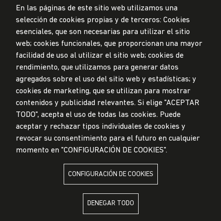
En las páginas de este sitio web utilizamos una
selección de cookies propias y de terceros: Cookies
esenciales, que son necesarias para utilizar el sitio
web; cookies funcionales, que proporcionan una mayor
Privacidad de datos personales
Mesa de partes
facilidad de uso al utilizar el sitio web; cookies de
rendimiento, que utilizamos para generar datos
© Universidad de Lima, 2024
agregados sobre el uso del sitio web y estadísticas; y
Todos los derechos reservados
Diseñado por
Partners
cookies de marketing, que se utilizan para mostrar
contenidos y publicidad relevantes. Si elige "ACEPTAR
TODO", acepta el uso de todas las cookies. Puede
LA UNIVERSIDAD DE LIMA ES MIEMBRO DE
aceptar y rechazar tipos individuales de cookies y
revocar su consentimiento para el futuro en cualquier
momento en "CONFIGURACIÓN DE COOKIES".
CONFIGURACIÓN DE COOKIES
LA UNIVERSIDAD DE LIMA ESTÁ AFILIADA A
DENEGAR TODO