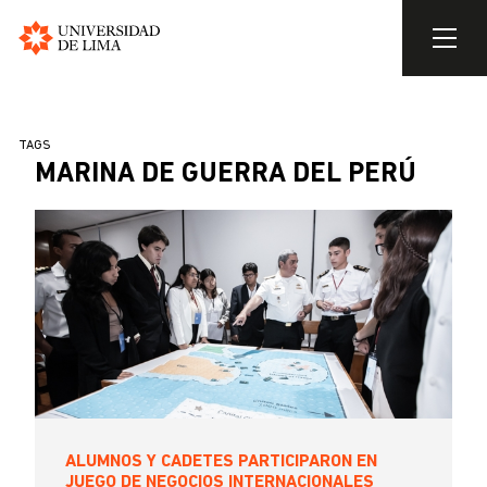
Universidad
de
Pasar
Lima
al
SOBRESCRIBIR
TAGS
contenido
MARINA DE GUERRA DEL PERÚ
ENLACES
principal
DE
AYUDA
A
LA
NAVEGACIÓN
ALUMNOS Y CADETES PARTICIPARON EN
JUEGO DE NEGOCIOS INTERNACIONALES