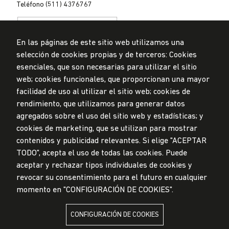
Teléfono (511) 4376767
En las páginas de este sitio web utilizamos una
selección de cookies propias y de terceros: Cookies
esenciales, que son necesarias para utilizar el sitio
web; cookies funcionales, que proporcionan una mayor
Privacidad de datos personales
Mesa de partes
facilidad de uso al utilizar el sitio web; cookies de
rendimiento, que utilizamos para generar datos
© Universidad de Lima, 2024
agregados sobre el uso del sitio web y estadísticas; y
Todos los derechos reservados
Diseñado por
Partners
cookies de marketing, que se utilizan para mostrar
contenidos y publicidad relevantes. Si elige "ACEPTAR
TODO", acepta el uso de todas las cookies. Puede
LA UNIVERSIDAD DE LIMA ES MIEMBRO DE
aceptar y rechazar tipos individuales de cookies y
revocar su consentimiento para el futuro en cualquier
momento en "CONFIGURACIÓN DE COOKIES".
CONFIGURACIÓN DE COOKIES
LA UNIVERSIDAD DE LIMA ESTÁ AFILIADA A