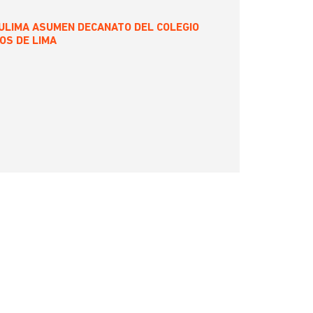
ULIMA ASUMEN DECANATO DEL COLEGIO
OS DE LIMA
E
MA
A