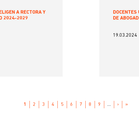
ELIGEN A RECTORA Y
DOCENTES 
O 2024-2029
DE ABOGAD
19.03.2024
PÁGINA
1
PAGE
2
PAGE
3
PAGE
4
PAGE
5
PAGE
6
PAGE
7
PAGE
8
PAGE
9
…
SIGUIENT
›
ÚLTI
»
ACTUAL
PÁGINA
PÁGIN