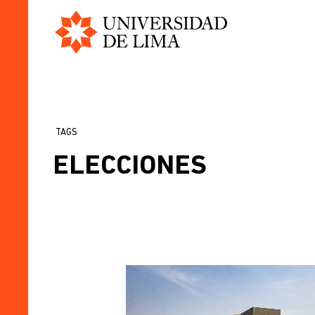
Universidad
Pasar
de
al
Lima
contenido
principal
TAGS
SOBRESCRIBIR
ELECCIONES
ENLACES
DE
AYUDA
A
LA
NAVEGACIÓN