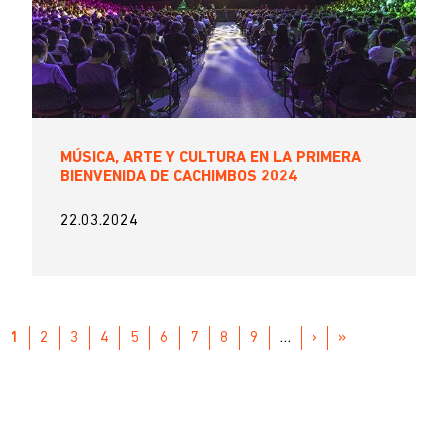
MÚSICA, ARTE Y CULTURA EN LA PRIMERA
BIENVENIDA DE CACHIMBOS 2024
22.03.2024
Paginación
PÁGINA
1
PAGE
2
PAGE
3
PAGE
4
PAGE
5
PAGE
6
PAGE
7
PAGE
8
PAGE
9
…
SIGUIENTE
›
ÚLTIMA
»
ACTUAL
PÁGINA
PÁGINA