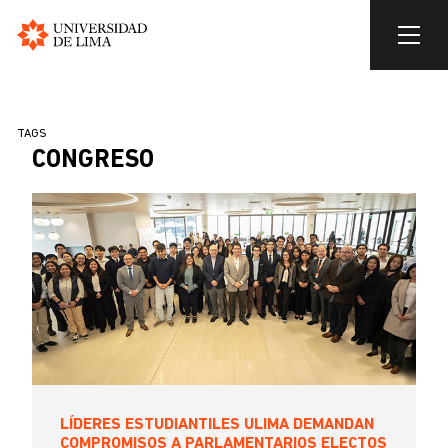
Universidad
de
Pasar
Lima
al
SOBRESCRIBIR
TAGS
contenido
CONGRESO
ENLACES
principal
DE
AYUDA
A
LA
NAVEGACIÓN
LÍDERES ESTUDIANTILES ULIMA DEMANDAN
COMPROMISOS A PARLAMENTARIOS ELECTOS