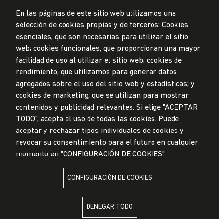
En las páginas de este sitio web utilizamos una
selección de cookies propias y de terceros: Cookies
esenciales, que son necesarias para utilizar el sitio
web; cookies funcionales, que proporcionan una mayor
Privacidad de datos personales
facilidad de uso al utilizar el sitio web; cookies de
Mesa de partes
rendimiento, que utilizamos para generar datos
© Universidad de Lima, 2024
agregados sobre el uso del sitio web y estadísticas; y
Todos los derechos reservados
cookies de marketing, que se utilizan para mostrar
Diseñado por
Partners
contenidos y publicidad relevantes. Si elige "ACEPTAR
TODO", acepta el uso de todas las cookies. Puede
LA UNIVERSIDAD DE LIMA ES MIEMBRO DE
aceptar y rechazar tipos individuales de cookies y
revocar su consentimiento para el futuro en cualquier
momento en "CONFIGURACIÓN DE COOKIES".
CONFIGURACIÓN DE COOKIES
LA UNIVERSIDAD DE LIMA ESTÁ AFILIADA A
DENEGAR TODO