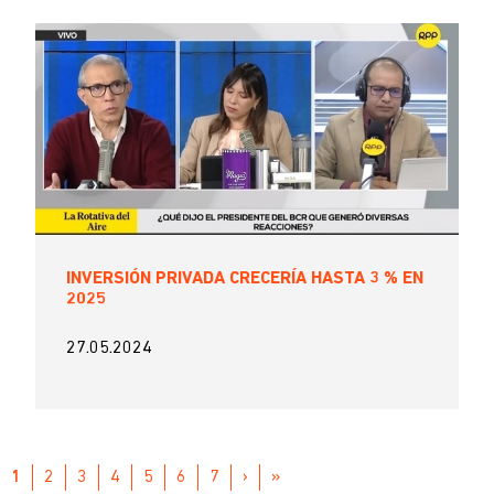
INVERSIÓN PRIVADA CRECERÍA HASTA 3 % EN
2025
27.05.2024
Paginación
PÁGINA
1
PAGE
2
PAGE
3
PAGE
4
PAGE
5
PAGE
6
PAGE
7
SIGUIENTE
›
ÚLTIMA
»