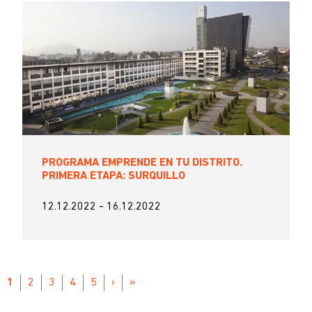
PROGRAMA EMPRENDE EN TU DISTRITO.
PRIMERA ETAPA: SURQUILLO
12.12.2022
-
16.12.2022
Paginación
PÁGINA
1
PAGE
2
PAGE
3
PAGE
4
PAGE
5
SIGUIENTE
›
ÚLTIMA
»
ACTUAL
PÁGINA
PÁGINA