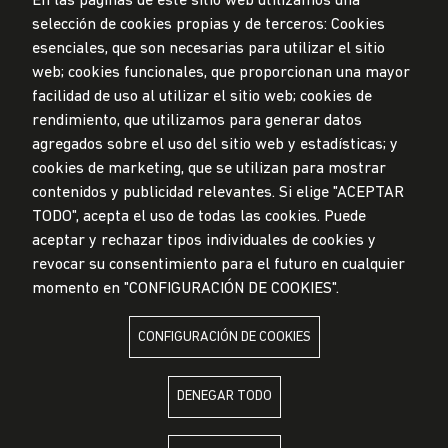
En las páginas de este sitio web utilizamos una
selección de cookies propias y de terceros: Cookies
esenciales, que son necesarias para utilizar el sitio
web; cookies funcionales, que proporcionan una mayor
Privacidad de datos personales
facilidad de uso al utilizar el sitio web; cookies de
Mesa de partes
rendimiento, que utilizamos para generar datos
© Universidad de Lima, 2024
agregados sobre el uso del sitio web y estadísticas; y
Todos los derechos reservados
cookies de marketing, que se utilizan para mostrar
Diseñado por
Partners
contenidos y publicidad relevantes. Si elige "ACEPTAR
TODO", acepta el uso de todas las cookies. Puede
LA UNIVERSIDAD DE LIMA ES MIEMBRO DE
aceptar y rechazar tipos individuales de cookies y
revocar su consentimiento para el futuro en cualquier
momento en "CONFIGURACIÓN DE COOKIES".
CONFIGURACIÓN DE COOKIES
LA UNIVERSIDAD DE LIMA ESTÁ AFILIADA A
DENEGAR TODO