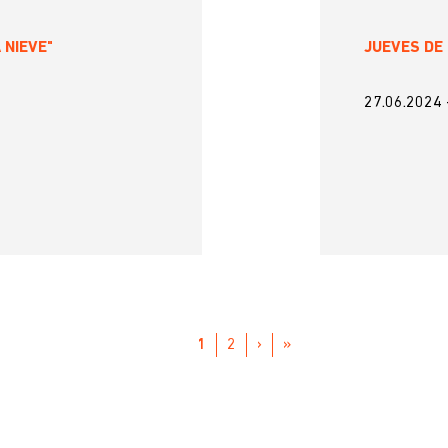
 NIEVE"
JUEVES DE 
27.06.2024
PÁGINA
1
PAGE
2
SIGUIENTE
›
ÚLTIMA
»
ACTUAL
PÁGINA
PÁGINA