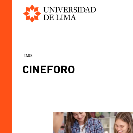
Universidad
Pasar
de
al
Lima
contenido
principal
TAGS
SOBRESCRIBIR
CINEFORO
ENLACES
DE
AYUDA
A
LA
NAVEGACIÓN