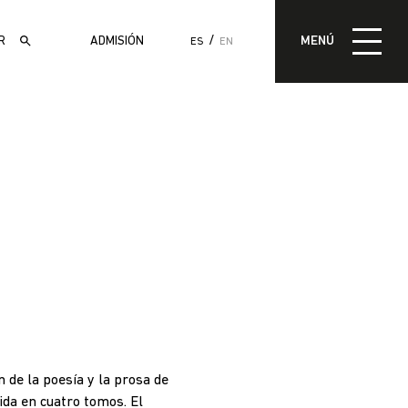
MENÚ
ADMISIÓN
MENÚ
ES
EN
ADMISIÓN
n de la poesía y la prosa de
da en cuatro tomos. El