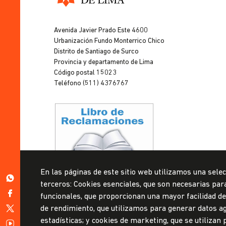
Universidad
de
Avenida Javier Prado Este 4600
Lima
Urbanización Fundo Monterrico Chico
Distrito de Santiago de Surco
Provincia y departamento de Lima
Código postal 15023
Teléfono (511) 4376767
Privacidad de datos personales
En las páginas de este sitio web utilizamos una selec
Mesa de partes
https://wa.me/51999967160
terceros: Cookies esenciales, que son necesarias para 
https://www.facebook.com/ulima.pe
funcionales, que proporcionan una mayor facilidad de u
© Universidad de Lima, 2024
https://twitter.com/udelima
de rendimiento, que utilizamos para generar datos ag
Todos los derechos reservados
estadísticas; y cookies de marketing, que se utilizan
Diseñado por
Partners
https://www.youtube.com/channel/UCW0tN7v9ZvYGWNJkaA