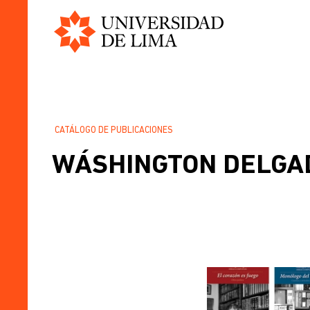
Universidad
Pasar
de
al
Lima
contenido
principal
CATÁLOGO DE PUBLICACIONES
SOBRESCRIBIR
WÁSHINGTON DELGA
ENLACES
DE
AYUDA
A
LA
NAVEGACIÓN