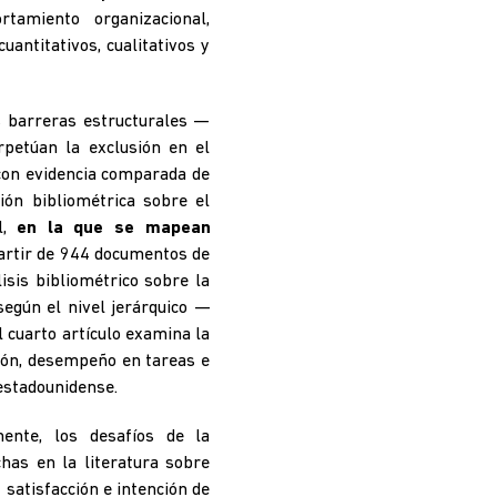
tamiento organizacional,
uantitativos, cualitativos y
as barreras estructurales —
erpetúan la exclusión en el
 con evidencia comparada de
sión bibliométrica sobre el
l,
en la que se mapean
partir de 944 documentos de
isis bibliométrico sobre la
según el nivel jerárquico —
 cuarto artículo examina la
ión, desempeño en tareas e
estadounidense.
mente, los desafíos de la
chas en la literatura sobre
a
satisfacción e intención de