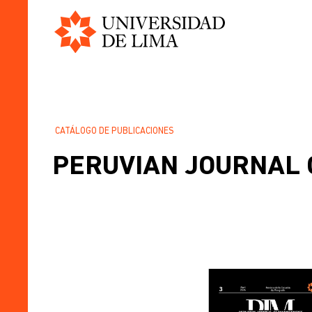
Universidad
Pasar
de
al
Lima
contenido
principal
CATÁLOGO DE PUBLICACIONES
SOBRESCRIBIR
PERUVIAN JOURNAL 
ENLACES
DE
AYUDA
A
LA
NAVEGACIÓN