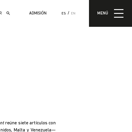
MENÚ
ADMISIÓN
MENÚ
ES
EN
ADMISIÓN
nt
reúne siete artículos con
Unidos, Malta y Venezuela—