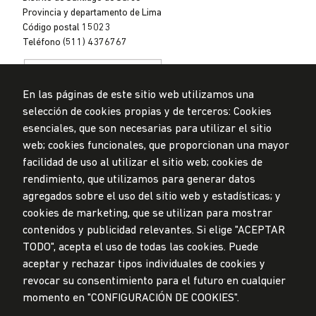
Provincia y departamento de Lima
Código postal 15023
Teléfono (511) 4376767
En las páginas de este sitio web utilizamos una
selección de cookies propias y de terceros: Cookies
esenciales, que son necesarias para utilizar el sitio
web; cookies funcionales, que proporcionan una mayor
Privacidad de datos personales
Mesa de partes
facilidad de uso al utilizar el sitio web; cookies de
rendimiento, que utilizamos para generar datos
© Universidad de Lima, 2024
agregados sobre el uso del sitio web y estadísticas; y
Todos los derechos reservados
Diseñado por
Partners
cookies de marketing, que se utilizan para mostrar
contenidos y publicidad relevantes. Si elige "ACEPTAR
TODO", acepta el uso de todas las cookies. Puede
LA UNIVERSIDAD DE LIMA ES MIEMBRO DE
aceptar y rechazar tipos individuales de cookies y
revocar su consentimiento para el futuro en cualquier
momento en "CONFIGURACIÓN DE COOKIES".