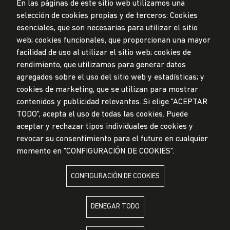
En las páginas de este sitio web utilizamos una
selección de cookies propias y de terceros: Cookies
esenciales, que son necesarias para utilizar el sitio
web; cookies funcionales, que proporcionan una mayor
Privacidad de datos personales
Mesa de partes
facilidad de uso al utilizar el sitio web; cookies de
rendimiento, que utilizamos para generar datos
© Universidad de Lima, 2024
agregados sobre el uso del sitio web y estadísticas; y
Todos los derechos reservados
Diseñado por
Partners
cookies de marketing, que se utilizan para mostrar
contenidos y publicidad relevantes. Si elige "ACEPTAR
TODO", acepta el uso de todas las cookies. Puede
LA UNIVERSIDAD DE LIMA ES MIEMBRO DE
aceptar y rechazar tipos individuales de cookies y
revocar su consentimiento para el futuro en cualquier
momento en "CONFIGURACIÓN DE COOKIES".
CONFIGURACIÓN DE COOKIES
LA UNIVERSIDAD DE LIMA ESTÁ AFILIADA A
DENEGAR TODO