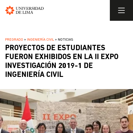
Universidad
de
Pasar
Lima
al
SOBRESCRIBIR
PREGRADO
INGENIERÍA CIVIL
NOTICIAS
contenido
PROYECTOS DE ESTUDIANTES
ENLACES
principal
DE
FUERON EXHIBIDOS EN LA II EXPO
AYUDA
INVESTIGACIÓN 2019-1 DE
A
INGENIERÍA CIVIL
LA
NAVEGACIÓN