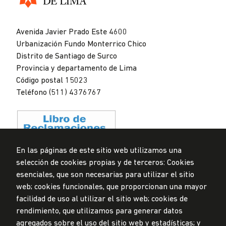
Universidad
de
Avenida Javier Prado Este 4600
Lima
Urbanización Fundo Monterrico Chico
Distrito de Santiago de Surco
Provincia y departamento de Lima
Código postal 15023
Teléfono (511) 4376767
En las páginas de este sitio web utilizamos una
selección de cookies propias y de terceros: Cookies
Privacidad de datos personales
esenciales, que son necesarias para utilizar el sitio
Mesa de partes
web; cookies funcionales, que proporcionan una mayor
facilidad de uso al utilizar el sitio web; cookies de
© Universidad de Lima, 2024
rendimiento, que utilizamos para generar datos
Todos los derechos reservados
agregados sobre el uso del sitio web y estadísticas; y