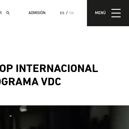
MENÚ
ADMISIÓN
MENÚ
ES
EN
ADMISIÓN
HOP INTERNACIONAL
ROGRAMA VDC