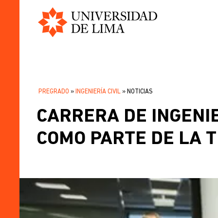
Universidad
Pasar
de
al
Lima
contenido
principal
PREGRADO
INGENIERÍA CIVIL
NOTICIAS
SOBRESCRIBIR
CARRERA DE INGENIE
ENLACES
DE
COMO PARTE DE LA 
AYUDA
A
LA
NAVEGACIÓN