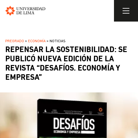
Universidad
de
Pasar
Lima
al
SOBRESCRIBIR
PREGRADO
ECONOMÍA
NOTICIAS
contenido
REPENSAR LA SOSTENIBILIDAD: SE
ENLACES
principal
DE
PUBLICÓ NUEVA EDICIÓN DE LA
AYUDA
REVISTA “DESAFÍOS. ECONOMÍA Y
A
EMPRESA”
LA
NAVEGACIÓN