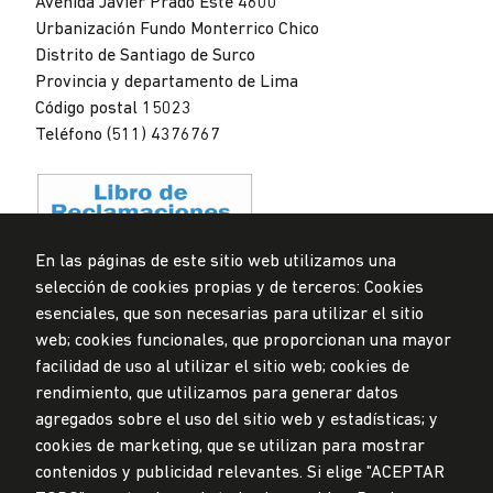
Avenida Javier Prado Este 4600
Lima
Urbanización Fundo Monterrico Chico
Distrito de Santiago de Surco
Provincia y departamento de Lima
Código postal 15023
Teléfono (511) 4376767
En las páginas de este sitio web utilizamos una
selección de cookies propias y de terceros: Cookies
Privacidad de datos personales
esenciales, que son necesarias para utilizar el sitio
Mesa de partes
web; cookies funcionales, que proporcionan una mayor
facilidad de uso al utilizar el sitio web; cookies de
© Universidad de Lima, 2024
rendimiento, que utilizamos para generar datos
Todos los derechos reservados
agregados sobre el uso del sitio web y estadísticas; y
Diseñado por
Partners
cookies de marketing, que se utilizan para mostrar
contenidos y publicidad relevantes. Si elige "ACEPTAR