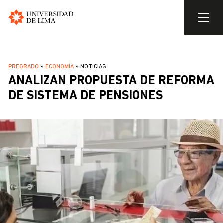
Universidad
de
Pasar
Lima
al
SOBRESCRIBIR
PREGRADO
ECONOMÍA
NOTICIAS
contenido
ANALIZAN PROPUESTA DE REFORMA
ENLACES
principal
DE
DE SISTEMA DE PENSIONES
AYUDA
A
LA
NAVEGACIÓN