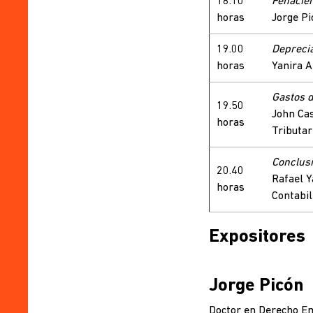
18.10
Fehacien
horas
Jorge Pi
19.00
Depreci
horas
Yanira A
Gastos d
19.50
John Cas
horas
Tributar
Conclusi
20.40
Rafael Y
horas
Contabil
Expositores
Jorge Picón
Doctor en Derecho Em