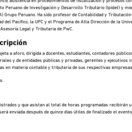
ence
, asistencia en procedimientos de fiscalización y procesos co
uto Peruano de Investigación y Desarrollo Tributario (Ipidet) y mi
FA) Grupo Peruano. Ha sido profesor de Contabilidad y Tributación
d del Pacífico, la UPC y el Programa de Alta Dirección de la Unive
Asesoría Legal y Tributaria de PwC.
cripción
ujeta a aforo, dirigida a docentes, estudiantes, contadores públic
ales y de entidades públicas y privadas, gerentes y ejecutivos i
as en materia contable y tributaria de sus respectivas empresas,
s.
istrados y que asistan al total de horas programadas recibirán un
 será enviada después de quince días útiles de finalizado el evento