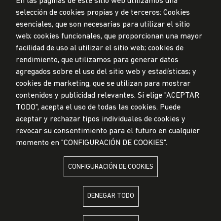
En las páginas de este sitio web utilizamos una
selección de cookies propias y de terceros: Cookies
Privacidad de datos personales
esenciales, que son necesarias para utilizar el sitio
Mesa de partes
web; cookies funcionales, que proporcionan una mayor
facilidad de uso al utilizar el sitio web; cookies de
© Universidad de Lima, 2024
rendimiento, que utilizamos para generar datos
Todos los derechos reservados
agregados sobre el uso del sitio web y estadísticas; y
Diseñado por
Partners
cookies de marketing, que se utilizan para mostrar
contenidos y publicidad relevantes. Si elige "ACEPTAR
TODO", acepta el uso de todas las cookies. Puede
LA UNIVERSIDAD DE LIMA ES MIEMBRO DE
aceptar y rechazar tipos individuales de cookies y
revocar su consentimiento para el futuro en cualquier
momento en "CONFIGURACIÓN DE COOKIES".
CONFIGURACIÓN DE COOKIES
LA UNIVERSIDAD DE LIMA ESTÁ AFILIADA A
DENEGAR TODO