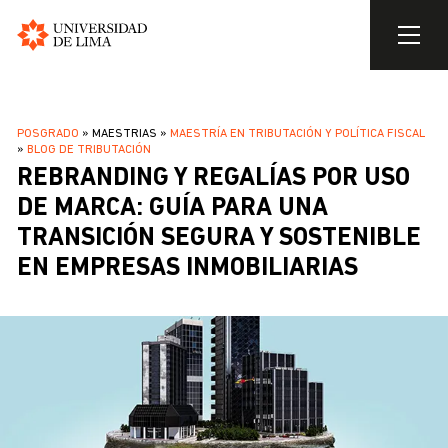
Universidad
de
Pasar
Lima
al
SOBRESCRIBIR
POSGRADO
MAESTRIAS
MAESTRÍA EN TRIBUTACIÓN Y POLÍTICA FISCAL
contenido
BLOG DE TRIBUTACIÓN
ENLACES
principal
REBRANDING Y REGALÍAS POR USO
DE
DE MARCA: GUÍA PARA UNA
AYUDA
TRANSICIÓN SEGURA Y SOSTENIBLE
A
LA
EN EMPRESAS INMOBILIARIAS
NAVEGACIÓN