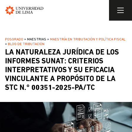
Universidad
de
Pasar
Lima
al
SOBRESCRIBIR
POSGRADO
MAESTRIAS
MAESTRÍA EN TRIBUTACIÓN Y POLÍTICA FISCAL
contenido
BLOG DE TRIBUTACIÓN
ENLACES
principal
LA NATURALEZA JURÍDICA DE LOS
DE
INFORMES SUNAT: CRITERIOS
AYUDA
INTERPRETATIVOS Y SU EFICACIA
A
LA
VINCULANTE A PROPÓSITO DE LA
NAVEGACIÓN
STC N.° 00351-2025-PA/TC