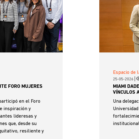
Espacio de l
25-05-2026
NTE FORO MUJERES
MIAMI DAD
VÍNCULOS 
participó en el Foro
Una delegaci
e inspiración y
Universidad
antes lideresas y
fortalecimi
nes que, desde su
instituciona
itativo, resiliente y