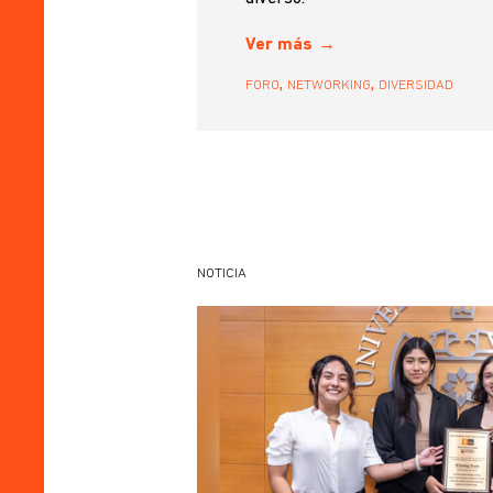
Ver más
,
,
FORO
NETWORKING
DIVERSIDAD
NOTICIA