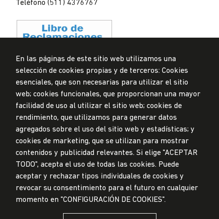
Teléfono (511) 4376767
En las páginas de este sitio web utilizamos una
selección de cookies propias y de terceros: Cookies
Privacidad de datos personales
esenciales, que son necesarias para utilizar el sitio
Mesa de partes
web; cookies funcionales, que proporcionan una mayor
facilidad de uso al utilizar el sitio web; cookies de
© Universidad de Lima, 2024
rendimiento, que utilizamos para generar datos
Todos los derechos reservados
agregados sobre el uso del sitio web y estadísticas; y
Diseñado por
Partners
cookies de marketing, que se utilizan para mostrar
contenidos y publicidad relevantes. Si elige "ACEPTAR
TODO", acepta el uso de todas las cookies. Puede
LA UNIVERSIDAD DE LIMA ES MIEMBRO DE
aceptar y rechazar tipos individuales de cookies y
revocar su consentimiento para el futuro en cualquier
momento en "CONFIGURACIÓN DE COOKIES".