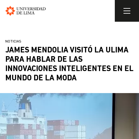
Universidad
de
Pasar
Lima
al
SOBRESCRIBIR
NOTICIAS
contenido
JAMES MENDOLIA VISITÓ LA ULIMA
ENLACES
principal
DE
PARA HABLAR DE LAS
AYUDA
INNOVACIONES INTELIGENTES EN EL
A
MUNDO DE LA MODA
LA
NAVEGACIÓN