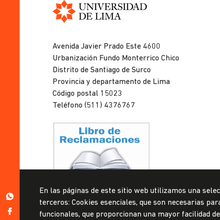
Universidad
de
Avenida Javier Prado Este 4600
Lima
Urbanización Fundo Monterrico Chico
Distrito de Santiago de Surco
Provincia y departamento de Lima
Código postal 15023
Teléfono (511) 4376767
Privacidad de datos personales
En las páginas de este sitio web utilizamos una selec
Mesa de partes
https://wa.me/51999967160
terceros: Cookies esenciales, que son necesarias para 
https://www.facebook.com/ulima.pe
funcionales, que proporcionan una mayor facilidad de u
© Universidad de Lima, 2024