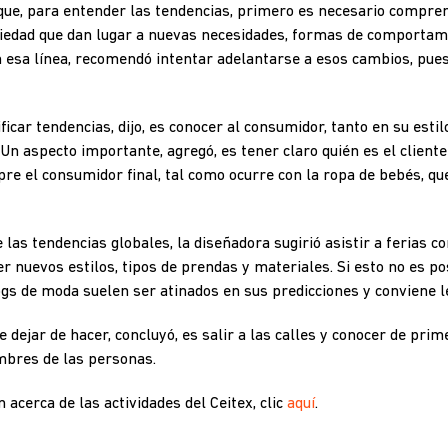
 que, para entender las tendencias, primero es necesario compre
ciedad que dan lugar a nuevas necesidades, formas de comportami
 esa línea, recomendó intentar adelantarse a esos cambios, pues 
ficar tendencias, dijo, es conocer al consumidor, tanto en su esti
n aspecto importante, agregó, es tener claro quién es el client
re el consumidor final, tal como ocurre con la ropa de bebés, q
 las tendencias globales, la diseñadora sugirió asistir a ferias c
r nuevos estilos, tipos de prendas y materiales. Si esto no es po
gs de moda suelen ser atinados en sus predicciones y conviene l
e dejar de hacer, concluyó, es salir a las calles y conocer de pr
bres de las personas.
acerca de las actividades del Ceitex, clic
aquí
.