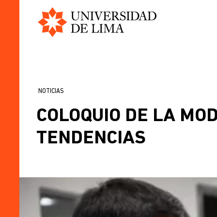
Universidad
Pasar
de
al
Lima
contenido
principal
NOTICIAS
SOBRESCRIBIR
COLOQUIO DE LA MO
ENLACES
DE
TENDENCIAS
AYUDA
A
LA
NAVEGACIÓN