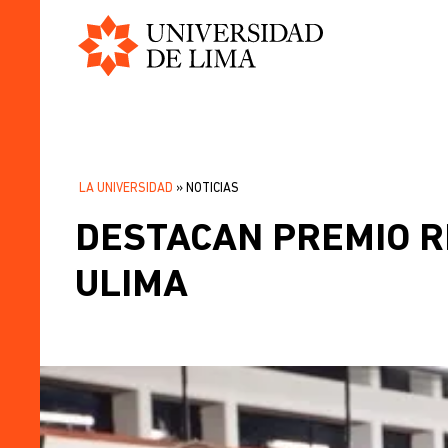
Universidad
Pasar
de
al
Lima
contenido
principal
LA UNIVERSIDAD
NOTICIAS
SOBRESCRIBIR
DESTACAN PREMIO R
ENLACES
DE
ULIMA
AYUDA
A
LA
NAVEGACIÓN