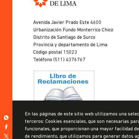
Universidad
de
Avenida Javier Prado Este 4600
Lima
Urbanización Fundo Monterrico Chico
Distrito de Santiago de Surco
Provincia y departamento de Lima
Código postal 15023
Teléfono (511) 4376767
Privacidad de datos personales
En las páginas de este sitio web utilizamos una selec
Mesa de partes
https://wa.me/51999967160
terceros: Cookies esenciales, que son necesarias para 
https://www.facebook.com/ulima.pe
funcionales, que proporcionan una mayor facilidad de u
© Universidad de Lima, 2024
https://twitter.com/udelima
de rendimiento, que utilizamos para generar datos ag
Todos los derechos reservados